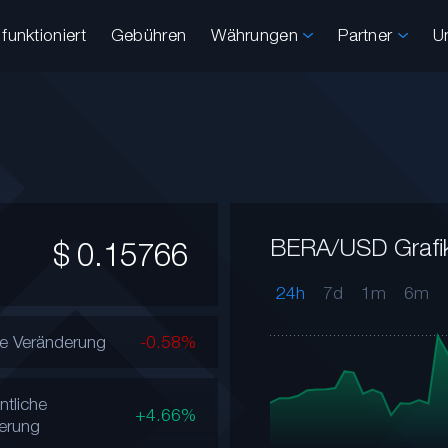
funktioniert
Gebühren
Währungen
Partner
U
BERA/USD Grafi
$
0.15766
24h
7d
1m
6m
he Veränderung
-0.58%
tliche
+4.66%
erung