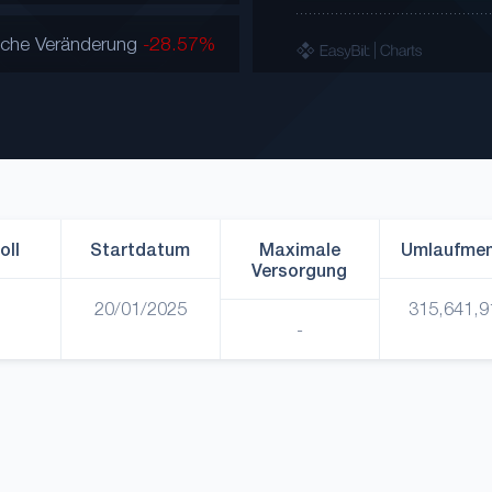
iche Veränderung
-28.57%
oll
Startdatum
Maximale
Umlaufme
Versorgung
20/01/2025
315,641,9
-