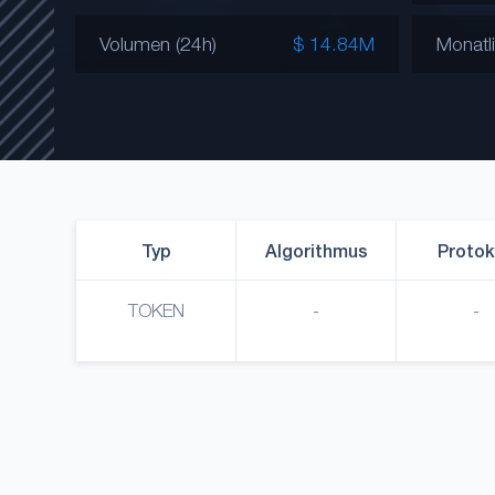
Volumen (24h)
$ 14.84M
Monatl
Typ
Algorithmus
Protok
TOKEN
-
-