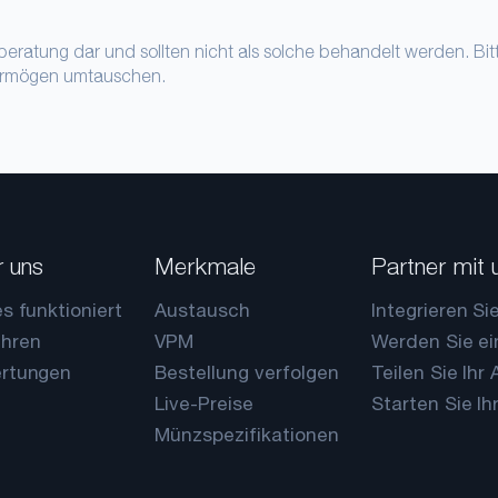
beratung dar und sollten nicht als solche behandelt werden. Bi
Vermögen umtauschen.
 uns
Merkmale
Partner mit 
s funktioniert
Austausch
Integrieren Si
hren
VPM
Werden Sie ei
rtungen
Bestellung verfolgen
Teilen Sie Ihr
Live-Preise
Starten Sie Ih
Münzspezifikationen