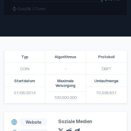
Typ
Algorithmus
Protokoll
COIN
-
DBFT
Startdatum
Maximale
Umlaufmenge
Versorgung
01/06/2014
70,538,831
100,000,000
Soziale Medien
Website