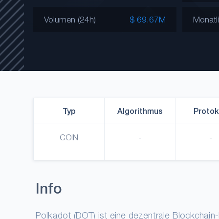
Volumen (24h)
$ 69.67M
Monatl
Typ
Algorithmus
Protok
COIN
-
-
Info
Polkadot (DOT) ist eine dezentrale Blockchain-