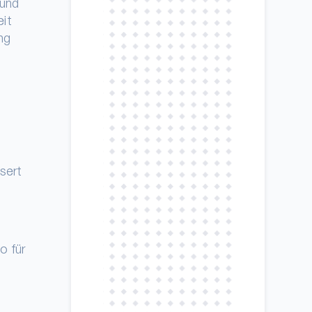
 und
eit
ng
sert
o für