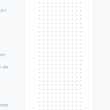
dot,
hen
 die
innet