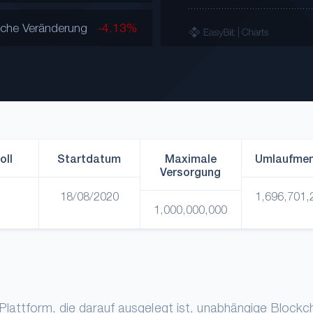
iche Veränderung
-4.13%
oll
Startdatum
Maximale
Umlaufme
Versorgung
18/08/2020
1,696,701,
1,000,000,000
Plattform, die darauf ausgelegt ist, unabhängige Blockc