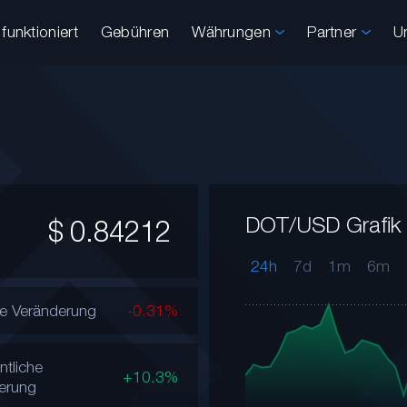
funktioniert
Gebühren
Währungen
Partner
U
DOT/USD Grafik
$
0.84212
24h
7d
1m
6m
he Veränderung
-0.31%
tliche
+10.3%
erung