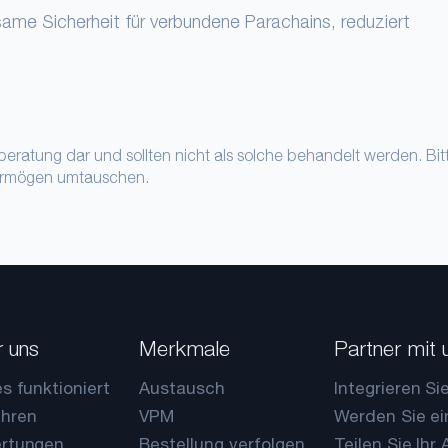
ame Sicherheit für verbundene Parachains, reduziert
beratung dar und sollten nicht als solche behandelt werden. Bi
Vermögen umtauschen.
 uns
Merkmale
Partner mit 
s funktioniert
Austausch
Integrieren Si
hren
VPM
Werden Sie ei
rtungen
Bestellung verfolgen
Teilen Sie Ihr