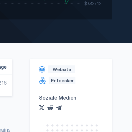
nge
Website
Entdecker
216
Soziale Medien
hains