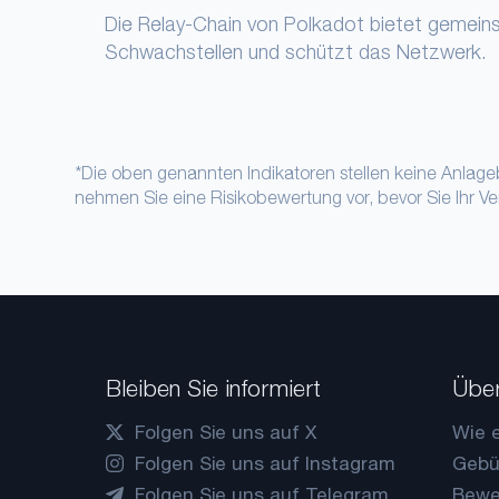
Die Relay-Chain von Polkadot bietet gemeins
Schwachstellen und schützt das Netzwerk.
*Die oben genannten Indikatoren stellen keine Anlage
nehmen Sie eine Risikobewertung vor, bevor Sie Ihr 
Bleiben Sie informiert
Über
Folgen Sie uns auf X
Wie e
Folgen Sie uns auf Instagram
Gebü
Folgen Sie uns auf Telegram
Bewe