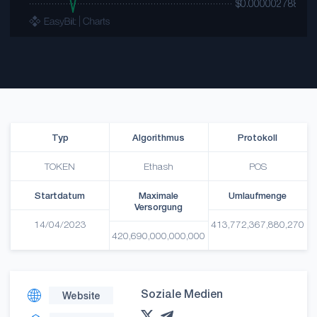
Typ
Algorithmus
Protokoll
TOKEN
Ethash
POS
Startdatum
Maximale
Umlaufmenge
Versorgung
14/04/2023
413,772,367,880,270
420,690,000,000,000
Soziale Medien
Website