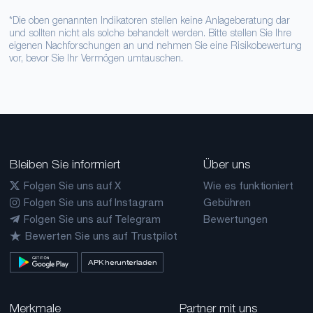
*Die oben genannten Indikatoren stellen keine Anlageberatung dar
und sollten nicht als solche behandelt werden. Bitte stellen Sie Ihre
eigenen Nachforschungen an und nehmen Sie eine Risikobewertung
vor, bevor Sie Ihr Vermögen umtauschen.
Bleiben Sie informiert
Über uns
Folgen Sie uns auf X
Wie es funktioniert
Folgen Sie uns auf Instagram
Gebühren
Folgen Sie uns auf Telegram
Bewertungen
Bewerten Sie uns auf Trustpilot
APK herunterladen
Merkmale
Partner mit uns