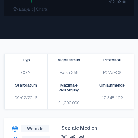
Typ
Algorithmus
Protokoll
COIN
Blake 256
POW/POS
Startdatum
Maximale
Umlaufmenge
Versorgung
09/02/2016
17,548,192
21,000,000
Soziale Medien
Website