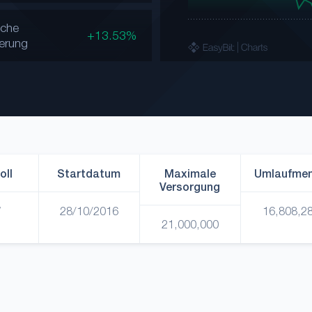
iche
+13.53%
erung
oll
Startdatum
Maximale
Umlaufme
Versorgung
W
28/10/2016
16,808,2
21,000,000