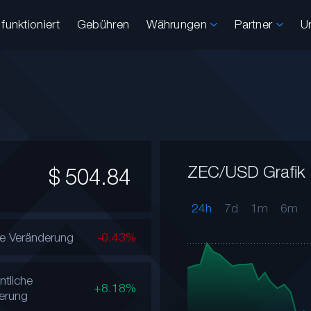
funktioniert
Gebühren
Währungen
Partner
U
ZEC/USD Grafik
$
504.84
24h
7d
1m
6m
he Veränderung
-0.43%
tliche
+8.18%
erung