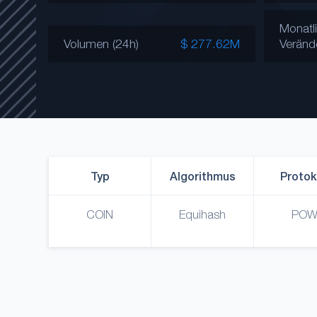
Monatl
Volumen (24h)
$ 277.62M
Veränd
Typ
Algorithmus
Protok
COIN
Equihash
PO