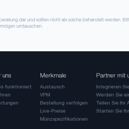
beratung dar und sollten nicht als solche behandelt werden. Bi
Vermögen umtauschen.
 uns
Merkmale
Partner mit 
s funktioniert
Austausch
Integrieren Si
hren
VPM
Werden Sie ei
rtungen
Bestellung verfolgen
Teilen Sie Ihr
Live-Preise
Starten Sie Ih
Münzspezifikationen