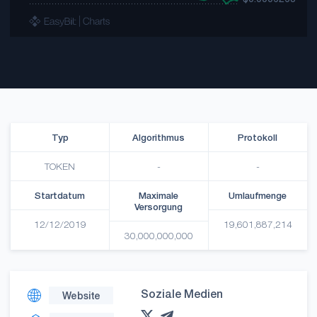
Typ
Algorithmus
Protokoll
TOKEN
-
-
Startdatum
Maximale
Umlaufmenge
Versorgung
12/12/2019
19,601,887,214
30,000,000,000
Soziale Medien
Website